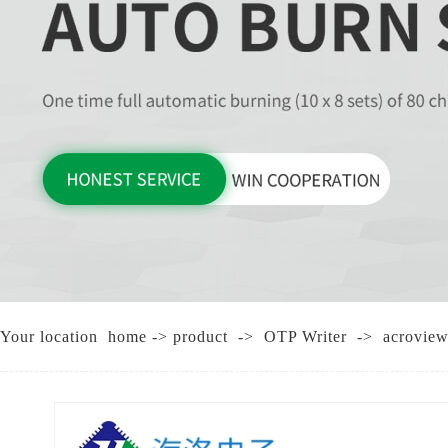
CHI
Your location
home
->
product
->
OTP Writer
->
acrovie
T