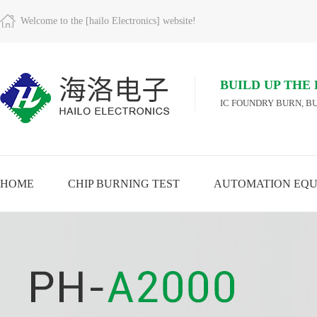
Welcome to the [hailo Electronics] website!
BUILD UP THE
IC FOUNDRY BURN, BU
HOME
CHIP BURNING TEST
AUTOMATION EQU
A
VIEW MORE
VIEW MORE
VIEW MORE
MO